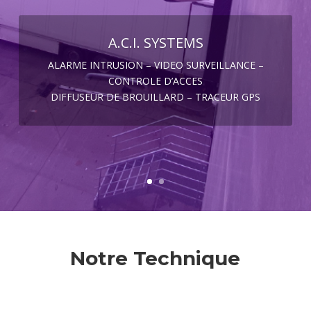
A.C.I. SYSTEMS
ALARME INTRUSION – VIDEO SURVEILLANCE –
ÉLECTRICITÉ GÉNÉRALE – DOMOTIQUE –
CONTROLE D’ACCES
VISIOPHONIE – POSE & CÂBLAGE – INTERNET
DIFFUSEUR DE BROUILLARD – TRACEUR GPS
CONFIGURATION – REMISE EN CONFORMITÉ –
RÉNOVATION – CHAUFFAGE ÉLECTRIQUE –
RADIATEUR INFRAROUGE – BORNE DE
RECHARGE
Notre Technique