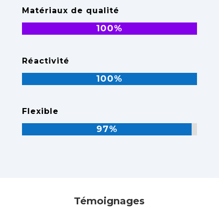
Matériaux de qualité
100%
100%
Réactivité
100%
100%
Flexible
97%
97%
Témoignages