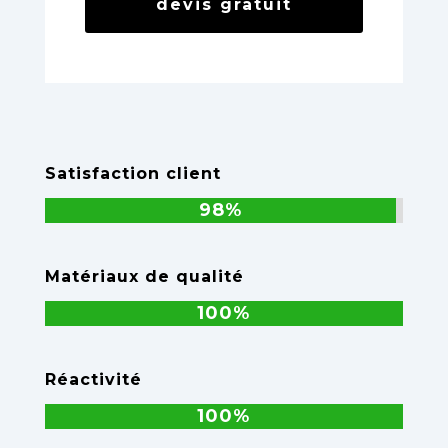
devis gratuit
Satisfaction client
98%
98%
Matériaux de qualité
100%
100%
Réactivité
100%
100%