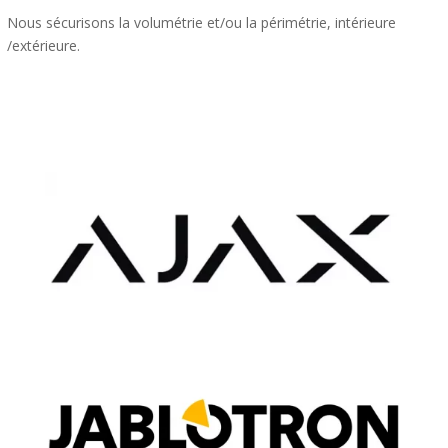
Nous sécurisons la volumétrie et/ou la périmétrie, intérieure
/extérieure.